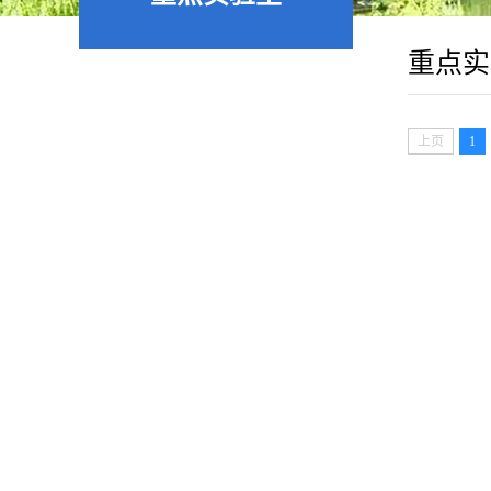
重点实
上页
1